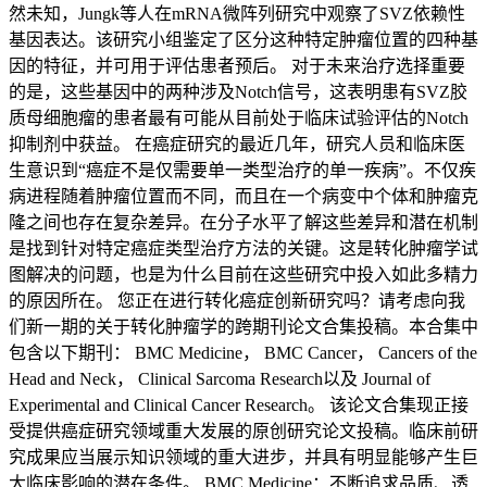
然未知，Jungk等人在mRNA微阵列研究中观察了SVZ依赖性
基因表达。该研究小组鉴定了区分这种特定肿瘤位置的四种基
因的特征，并可用于评估患者预后。 对于未来治疗选择重要
的是，这些基因中的两种涉及Notch信号，这表明患有SVZ胶
质母细胞瘤的患者最有可能从目前处于临床试验评估的Notch
抑制剂中获益。 在癌症研究的最近几年，研究人员和临床医
生意识到“癌症不是仅需要单一类型治疗的单一疾病”。不仅疾
病进程随着肿瘤位置而不同，而且在一个病变中个体和肿瘤克
隆之间也存在复杂差异。在分子水平了解这些差异和潜在机制
是找到针对特定癌症类型治疗方法的关键。这是转化肿瘤学试
图解决的问题，也是为什么目前在这些研究中投入如此多精力
的原因所在。 您正在进行转化癌症创新研究吗？请考虑向我
们新一期的关于转化肿瘤学的跨期刊论文合集投稿。本合集中
包含以下期刊： BMC Medicine， BMC Cancer， Cancers of the
Head and Neck， Clinical Sarcoma Research以及 Journal of
Experimental and Clinical Cancer Research。 该论文合集现正接
受提供癌症研究领域重大发展的原创研究论文投稿。临床前研
究成果应当展示知识领域的重大进步，并具有明显能够产生巨
大临床影响的潜在条件。 BMC Medicine：不断追求品质、透