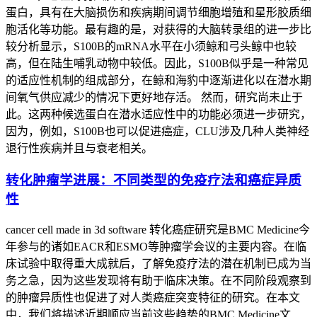
蛋白，具有在大脑损伤和疾病期间调节细胞增殖和星形胶质细
胞活化等功能。最有趣的是，对获得的大脑转录组的进一步比
较分析显示，S100B的mRNA水平在小须鲸和弓头鲸中也较
高，但在陆生哺乳动物中较低。因此，S100B似乎是一种常见
的适应性机制的组成部分，在鲸和海豹中逐渐进化以在潜水期
间氧气供应减少的情况下更好地存活。 然而，研究尚未止于
此。这两种候选蛋白在潜水适应性中的功能必须进一步研究，
因为，例如，S100B也可以促进癌症，CLU涉及几种人类神经
退行性疾病并且与衰老相关。
转化肿瘤学进展：不同类型的免疫疗法和癌症异质
性
cancer cell made in 3d software 转化癌症研究是BMC Medicine今
年参与的诸如EACR和ESMO等肿瘤学会议的主要内容。在临
床试验中取得重大成就后，了解免疫疗法的潜在机制已成为当
务之急，因为这些发现将有助于临床决策。在不同阶段观察到
的肿瘤异质性也促进了对人类癌症突变特征的研究。在本文
中，我们将描述近期顺应当前这些趋势的BMC Medicine文