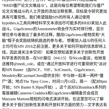
“RRID僵尸论文灾难战斗”。这是向每位希望帮助我们与僵尸
论文灾难战斗的人士开放的添加注释竞赛，目标是令研究更加
具有可重现性。我们希望鼓励SfN的所有人通过使用
hypothes.is工具向神经科学文本添加尽可能多的RRID来加入此
战斗。GigaScience的Annotometer将会作为实时排行榜，显示
哪位参与者做出了最多的注释。酷炫GigaScience赃物奖和“大
脑”帽子会奖励给随机挑选的参与者。 想要加入战斗的任何人
士均可在SfN 2016之前注册，更多关于如何开始的信息即将上
线，因此请关注本空间！ 如果您想知道更多关于创新性开放
科学发表的信息—在NIF展位（#4115）与Nicole面谈，给她发
送推特@medi_cole，或在“通过开放科学进行可重现研究”派对
和SfN Banter（由INCF、NIF、SciCrunch、GigaScience、
Mendeley和CaymanChem提供支持）中与她一起来一两杯“僵
尸”酒；地点The Tipsy Crow，时间11月14日，周一 （配对8pm
开始；SfN Banter 9.30pm开始）。这个派对以Brainhack系列的
客座编辑Cameron Craddock和GigaScience编辑委员会成员
Maryann Martone简短的闪电式演讲开始，在这里您可以了解
更多关于我们创新性发表和开放科学方面的努力—文字表达有