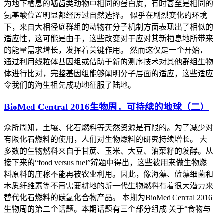
为地下栖息的啮齿类动物中相同的蛋白质，有时甚至是相同的
氨基酸位置明显都经历过自然选择。 似乎在剧烈变化的环境
下，来自大相径庭群组的动物在分子机制方面表现出了相似的
适应性，这可能是由于，这些改变对于应对其新栖息地所带来
的能量需求增长，发挥着关键作用。 然而这仅是一个开始，
通过利用线粒体基因组或借助于新的测序技术对其他群组生物
体进行比对，完整基因组能够阐明分子层面的适应，这些适应
令我们的海生祖先成功地征服了陆地。
BioMed Central 2016生物周，可持续的地球（二）
众所周知，土壤、化石燃料等天然资源是有限的。为了减少对
有限化石燃料的使用，人们对生物燃料的研究持续增长。 大
多数的生物燃料来自于甘蔗、玉米、大豆、油菜籽的发酵。从
接下来的“food versus fuel”辩题中得出，这些被用来做生物燃
料原料的庄稼不能再被农业利用。因此，像海藻、蓝藻细菌和
木质纤维素等不再需要耕地的新一代生物燃料有着很大潜力来
替代化石燃料的碳氢化合物产品。 本期为BioMed Central 2016
生物周的第二个话题。本期话题有三个部分组成 关于“食物与