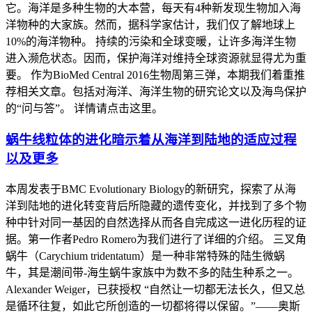
它。海洋是多种生物的大本营，每天有4种新发现生物加入海
洋物种的大家族。然而，据科学家估计，我们仅了解地球上
10%的海洋物种。 持续的污染和全球变暖，让许多海洋生物
进入濒危状态。因而，保护海洋对维持全球资源就显得尤为重
要。 作为BioMed Central 2016生物周第三弹，本期我们着重推
荐相关文章。包括对海洋、海洋生物的研究论文以及海鸟保护
的“问与答”。 详情请点击这里。
蜗牛线粒体的进化暗示着从海洋到陆地的适应过程
以及更多
本周发表于BMC Evolutionary Biology的新研究，探索了从海
洋到陆地的进化转变背后所隐藏的遗传变化，并找到了多个物
种中针对同一基因的自然选择从而各自完成这一进化历程的证
据。第一作者Pedro Romero为我们进行了详细的介绍。 三叉角
蜗牛（Carychium tridentatum）是一种非常特殊的陆生微蜗
牛，其是潮间带-海生蜗牛家族中为数不多的陆生种系之一。
Alexander Weiger，已获授权 “自然让一切都无法长久，但又总
是循环往复，如此它所创造的一切都将得以保留。”——奥斯