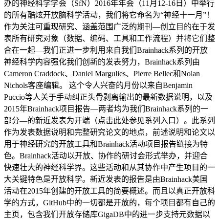
办的神经科学学会（SfN）2016年年会（11月12-16日）中举行
的所有酷炫开放脑科学活动，我们将它命名为“神经十一月”！
作为关注可重现研究、涵盖范围广泛的期刊—创立目的在于发
表所有研究对象（数据、编码、工具和工作流程）并将它们整
合在一起—我们正进一步利用来自我们Brainhack系列的开放
神经科学内容强化我们创新的发表努力，Brainhack系列由
Cameron Craddock、Daniel Margulies、Pierre Bellec和Nolan
Nichols客座编辑。 这个令人兴奋的月份以来自Benjamin
Puccio等人关于手动纠正头骨剥离输出的最新数据说明，以及
2015年Brainhack项目报告—两者均为我们Brainhack系列的一
部分—的新近发表为开端（点击此处参见系列入口）。此系列
作为发表数据说明和完整研究论文的地点，前述说明和论文以
用于神经研究的开放工具和Brainhack活动项目报告链接为特
色。Brainhack活动以开放、协作的研讨会形式举办，并迎合
快速壮大的神经科学界。这些活动和从其协作中产生项目的一
大关键特色是开放科学。新近发表的报告是由Brainhack美国
活动在2015年创建的开放工具的简要概述。而且以真正开放科
学的方式，GitHub中的一切都是开放的，每个项目都有自己的
主页，包含我们开放存储库GigaDB中的进一步支持元数据以