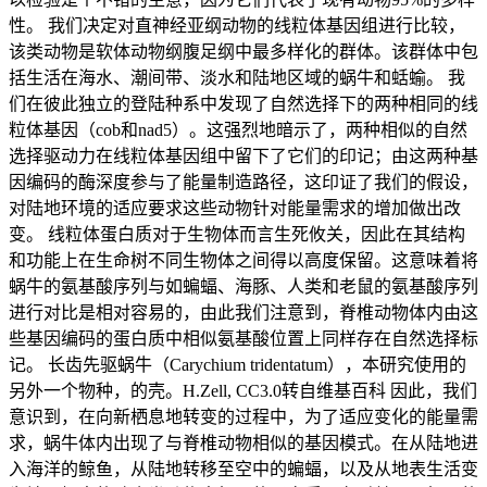
性。 我们决定对直神经亚纲动物的线粒体基因组进行比较，
该类动物是软体动物纲腹足纲中最多样化的群体。该群体中包
括生活在海水、潮间带、淡水和陆地区域的蜗牛和蛞蝓。 我
们在彼此独立的登陆种系中发现了自然选择下的两种相同的线
粒体基因（cob和nad5）。这强烈地暗示了，两种相似的自然
选择驱动力在线粒体基因组中留下了它们的印记；由这两种基
因编码的酶深度参与了能量制造路径，这印证了我们的假设，
对陆地环境的适应要求这些动物针对能量需求的增加做出改
变。 线粒体蛋白质对于生物体而言生死攸关，因此在其结构
和功能上在生命树不同生物体之间得以高度保留。这意味着将
蜗牛的氨基酸序列与如蝙蝠、海豚、人类和老鼠的氨基酸序列
进行对比是相对容易的，由此我们注意到，脊椎动物体内由这
些基因编码的蛋白质中相似氨基酸位置上同样存在自然选择标
记。 长齿先驱蜗牛（Carychium tridentatum），本研究使用的
另外一个物种，的壳。H.Zell, CC3.0转自维基百科 因此，我们
意识到，在向新栖息地转变的过程中，为了适应变化的能量需
求，蜗牛体内出现了与脊椎动物相似的基因模式。在从陆地进
入海洋的鲸鱼，从陆地转移至空中的蝙蝠，以及从地表生活变