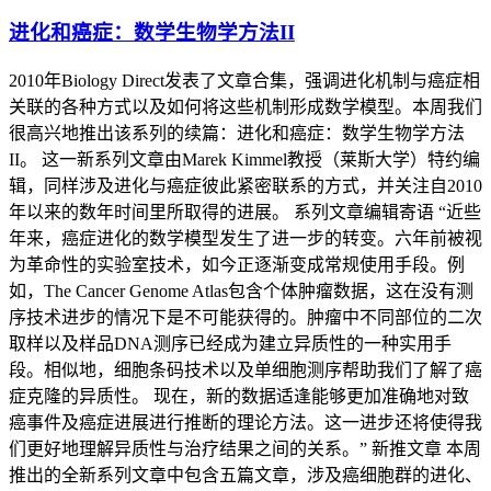
进化和癌症：数学生物学方法II
2010年Biology Direct发表了文章合集，强调进化机制与癌症相
关联的各种方式以及如何将这些机制形成数学模型。本周我们
很高兴地推出该系列的续篇：进化和癌症：数学生物学方法
II。 这一新系列文章由Marek Kimmel教授（莱斯大学）特约编
辑，同样涉及进化与癌症彼此紧密联系的方式，并关注自2010
年以来的数年时间里所取得的进展。 系列文章编辑寄语 “近些
年来，癌症进化的数学模型发生了进一步的转变。六年前被视
为革命性的实验室技术，如今正逐渐变成常规使用手段。例
如，The Cancer Genome Atlas包含个体肿瘤数据，这在没有测
序技术进步的情况下是不可能获得的。肿瘤中不同部位的二次
取样以及样品DNA测序已经成为建立异质性的一种实用手
段。相似地，细胞条码技术以及单细胞测序帮助我们了解了癌
症克隆的异质性。 现在，新的数据适逢能够更加准确地对致
癌事件及癌症进展进行推断的理论方法。这一进步还将使得我
们更好地理解异质性与治疗结果之间的关系。” 新推文章 本周
推出的全新系列文章中包含五篇文章，涉及癌细胞群的进化、