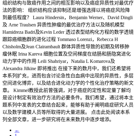
组织结构与致癌作用之间的相互影响以及癌症异质性对最优疗
法的影响： 组织结构应该抑制还是增强选择以将癌症风险降
到最低程度？ Laura Hindersin，Benjamin Werner、David Dingli
及 Arne Traulsen 异质性肿瘤的最优治疗方法以及随机模型
Hamidreza Badri及Kevin Leder 透过表型结构化方程的数学透镜
跟踪癌细胞群的进化过程 Tommaso Lorenzi，Rebecca H
Chisholm及Jean Clairambault 群体异质性导致的初期及转移肿
瘤休眠 Irina Kareva 细胞位置及空间梯度在结肠和肠隐窝进化
动力学中的作用 Leili Shahriyar，Natalia L Komarova及
Alexandra Jilkine 即将推出 在接下来的数月中，我们还希望将
本系列扩充，进而包含讨论急性白血病中出现的异质性，多层
空间进化博弈，以及结合进化动力学的个性化治疗策略的新文
章。 Kimmel教授此前曾强调，对于癌症的定性和定量了解均
是设计制定有效治疗方法的必要条件。我们希望，通过将本主
题系列中发表的文章结合起来，能够有助于阐明癌症研究人员
以及数学建模人员等所取得的大量进展。 点击此处阅读本系
列全部文章，进一步研究将在未来数月中逐步增添。
←
1