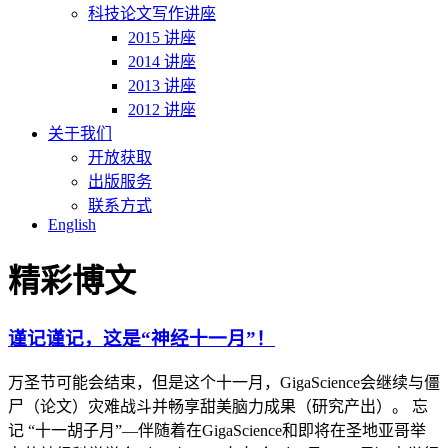
科技论文写作讲座
2015 讲座
2014 讲座
2013 讲座
2012 讲座
关于我们
开放获取
出版服务
联系方式
English
精彩博文
谨记谨记，这是“神经十一月”！
万圣节可能会结束，但是这个十一月，GigaScience会继续与僵
尸（论文）灾难战斗并畅享甜美脑力成果（研究产出）。 忘
记 “十一胡子月”—伴随着在GigaScience和即将在圣地亚哥举