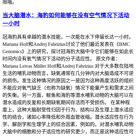
限哦。
当大脑潜水：海豹如何能够在没有空气情况下活动
一小时
冠海豹具有卓越的潜水技能，一次能在水下停留长达一小时。
Mariana Hoff和Andrej Fabrizius讨论了他们最近发表在《BMC
Genomics》上的研究，探讨冠海豹大脑中令它们能够在如此长
时间内没有氧气情况下活动的分子适应性。 原文作者：
Mariana Leivas Müller Hoff和Andrej Fabrizius 对于大多数在陆地
生活的哺乳动物而言，缺氧通常在几分钟内对大脑造成不可逆
的损伤。发生这种情况的原因之一是因为这种高度活跃的组织
不能应对氧气缺乏（也称为缺氧）情况下能量产生和需求之间
的失衡。另一方面，鲸鱼和海豹等潜水哺乳动物的大脑可以在
潜水造成的反复和长期缺氧期间存活而不受损伤。 在某种程
度上，这种大脑耐受性归因于行为、结构以及生理上潜水适应
性的结合，诸如心率降低和外周血管收缩。潜水适应性在行为
学、解剖学和生理学上的综合因素，例如的。对潜水哺乳动物
大脑中的细胞和分子适应性的研究更少，而正是这种适应性可