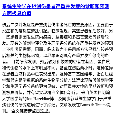
系统生物学在烧创伤患者严重并发症的诊断和预测
方面极具价值
伤后二次并发症是严重烧创伤患者死亡的重要原因，主要由于
炎症和免疫反应紊乱引起。临床发现，某些患者预后较好，另
一些患者则因发生院内感染、脓毒症和多器官衰竭等预后较
差。现有的解剖学评分及生理学评分系统在严重并发症的预测
上不能满足需要，因而，临床致力于采用新方法寻找与较差预
后相关的生物标记物，以尽早识别具有严重并发症倾向的患
者。 目前研究发现，预后较好和较差的患者在基因、蛋白质
和代谢物的水平上有明显不同，甚至在伤后两小时，这种差异
在患者血液样品中已表现出来。这种基于基因组学、蛋白质组
学和代谢组学数据的系统生物学分析方法远比现阶段解剖学评
分和生理学评分系统更为灵敏，对严重并发症的早期诊断和预
测极具价值，并有望实现精准个体化治疗。 来自英国伯明翰
大学医学院的Jon Hazeldine博士及同事就系统生物学用于严重
烧创伤的研究进展进行了综述，文章发表在Burns & Trauma期
刊。 全文链接请点击这里。