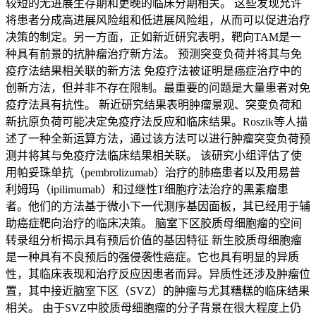
较短的无进展生存期和更晚的临床分期相关。 这些发现允许
将患者分成高进展风险组和低进展风险组，从而可以促进治疗
决策的制定。另一方面，正如新近研究表明，靶向TAM是一
种具有前景的抗肿瘤治疗新方法。 预测突变负荷并将其与免
疫疗法结果相关联的新方法 免疫疗法被证明是癌症治疗中的
创新方法，但并非不存在限制。最重要的问题是大量患者对免
疫疗法具有抗性。 新近研究结果表明肿瘤景观、突变负荷和
新抗原负荷可能决定免疫疗法反应和临床结果。Roszik等人描
述了一种全新运算方法，通过该方法可以进行肿瘤突变负荷预
测并将其与免疫疗法临床结果相关联。 该研究小组评估了使
用帕妥珠单抗（pembrolizumab）治疗的肺癌患者以及用易普
利姆玛（ipilimumab）和过继性T细胞疗法治疗的黑素瘤患
者。他们的方法基于微小下一代测序基因面板，其已经用于辅
助癌症靶向治疗的临床决策。 脑室下区胶质母细胞瘤的空间
转录组分析揭示具有预后价值的基因特征 新生胶质母细胞瘤
是一种具有不良预后的强侵袭性癌症。它也具有明显的异质
性，其临床表现和治疗反应因患者而异。异质性还涉及肿瘤位
置，其中接近脑室下区（SVZ）的肿瘤与尤其糟糕的临床结果
相关。 由于SVZ中胶质母细胞瘤的分子背景在很大程度上仍