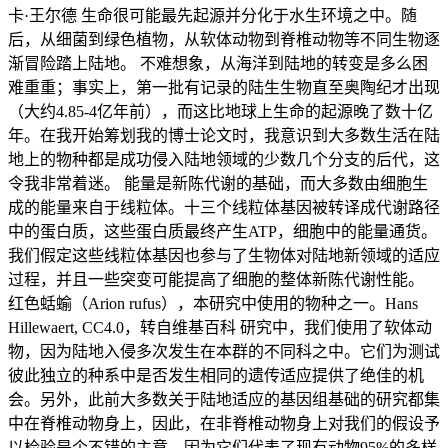
卡·王尔德 生命很可能最先起源并分化于水生环境之中。随
后，从细菌到绿色植物，从软体动物到脊椎动物等不同生物逐
渐冒险踏上陆地。 不难想象，从海洋到陆地的转变是多么困
难重重；事实上，第一批有记录的陆生生物直至奥陶纪才出现
（大约4.85-4亿年前），而这比地球上生命的起源晚了数十亿
年。在我开始筹划我的博士论文时，我意识到大多数生活在陆
地上的物种都是成功侵入陆地领域的少数几个分支的后代，这
令我非常着迷。 能量是新陈代谢的基础，而大多数由细胞生
成的能量来自于线粒体。十三个线粒体基因被转译成代谢路径
中的蛋白质，这些蛋白质最终产生ATP，细胞中的能量通货。
我们假定这些线粒体基因也参与了生物体对陆地新领域的适应
过程，并且一些突变可能提高了细胞的整体新陈代谢性能。
红色蛞蝓（Arion rufus），本研究中使用的物种之一。Hans
Hillewaert, CC4.0，转自维基百科 研究中，我们使用了软体动
物，因为陆地入侵多次发生在本群的不同科之中。它们为测试
彼此独立的种系中是否发生相同的遗传适应提供了绝佳的机
会。另外，此前大多数关于陆地适应的基因组基础的研究都集
中在脊椎动物身上，因此，在非脊椎动物身上对我们的假设予
以检验是个不错的主意，因为它们代表了现有动物95%的多样