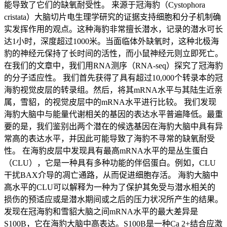
能导致了它们的缺氧耐受性。 来源于冠海豹（Cystophora
cristata）大脑切片电生理学研究的证据支持细胞和分子机制确
实发挥作用的观点。这种海豹非常擅长潜水，记录的潜水可长
达1小时，深度超过1000米。当面临体外缺氧时，这种北极海
豹的神经元保持了长时间的活性，而小鼠神经元则立即死亡。
在我们的文章中，我们用RNA测序（RNA-seq）探究了冠海豹
的分子适应性。 我们首先获得了具有超过10,000个转录本的冠
海豹视觉皮层的转录组。然后，将其mRNA水平与其陆生近亲
属，雪貂，的视觉皮层中的mRNA水平进行比较。 我们发现
海豹大脑中与能量代谢相关的基因的表达水平普遍降低。最重
要的是，我们鉴别出两个潜在的候选基因在海豹大脑中具有异
常高的表达水平，并因此可能导致了海豹不寻常的缺氧耐受
性。 在海豹皮层中发现具有最高mRNA水平的是丛生蛋白
（CLU），它是一种具有多种功能的伴侣蛋白。例如，CLU
干扰BAX介导的凋亡通路，从而促进细胞存活。 海豹大脑中
高水平的CLU可以解释为一种为了保护其免受与潜水相关的
损伤的预适应或是潜水期间或之后的压力状况所产生的结果。
发现在冠海豹和雪貂大脑之间mRNA水平的最大差异是
S100B，它在海豹大脑中高表达。S100B是一种Ca 2+结合应激