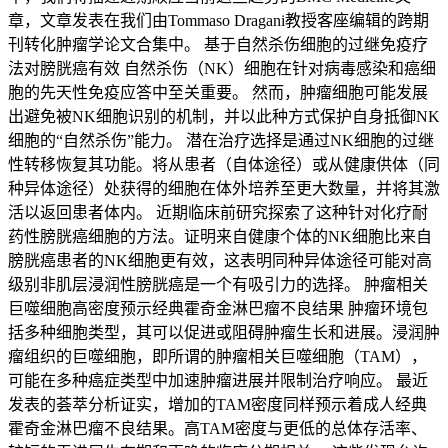
章，文章发表在我们由Tommaso Dragani教授客座编辑的跨期
刊转化肿瘤学论文合集中。 基于自然杀伤细胞的过继免疫疗
法对膀胱癌有效 自然杀伤（NK）细胞在针对病毒感染和癌细
胞的先天性免疫应答中至关重要。 然而，肿瘤细胞可能发展
出避免被NK细胞识别的机制，并以此种方式保护自身抵御NK
细胞的“自然杀伤”能力。 潜在治疗选择是通过NK细胞的过继
性转移恢复其功能。将从患者（自体途径）或从健康供体（同
种异体途径）处获得的细胞在体外培养至更大数量，并将其激
活以返回患者体内。 近期临床前研究探索了这种针对化疗耐
药性膀胱癌细胞的方法。证明来自健康个体的NK细胞比来自
膀胱癌患者的NK细胞更有效，这表明同种异体途径可能对高
级别非肌层浸润性膀胱癌是一个有吸引力的选择。 肿瘤相关
巨噬细胞高密度预示经典霍奇金淋巴瘤不良结果 肿瘤环境包
括多种细胞类型，其可以促进或阻碍肿瘤生长和进展。浸润肿
瘤组织的巨噬细胞，即所谓的肿瘤相关巨噬细胞（TAM），
可能在多种癌症类型中加速肿瘤进展并限制治疗响应。 最近
发表的荟萃分析证实，增加的TAM密度同样预示着成人经典
霍奇金淋巴瘤不良结果。高TAM密度与更低的总体存活率、